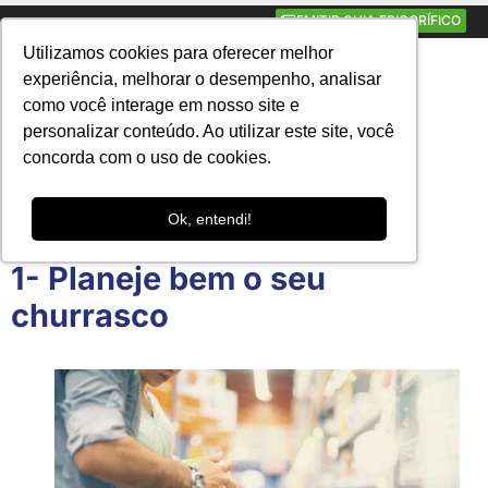
EMITIR GUIA FRIGORÍFICO
Utilizamos cookies para oferecer melhor
Português
▼
experiência, melhorar o desempenho, analisar
como você interage em nosso site e
SETEMBRO 10, 2022
11:25 AM
personalizar conteúdo. Ao utilizar este site, você
concorda com o uso de cookies.
Fralda Bassi Angus
Ok, entendi!
1- Planeje bem o seu
churrasco