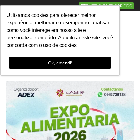
EMITIR GUIA FRIGORÍFICO
Utilizamos cookies para oferecer melhor
Português
▼
experiência, melhorar o desempenho, analisar
como você interage em nosso site e
personalizar conteúdo. Ao utilizar este site, você
« Todos Eventos
concorda com o uso de cookies.
Expoalimentaria 2026
Ok, entendi!
setembro 23
-
setembro 25